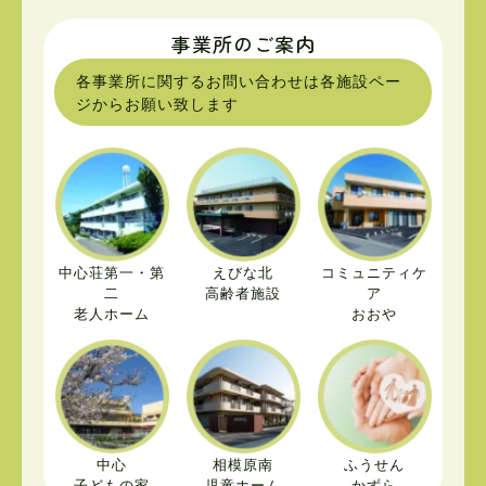
事業所のご案内
各事業所に関するお問い合わせは各施設ペー
ジからお願い致します
中心荘第一・第
えびな北
コミュニティケ
二
高齢者施設
ア
老人ホーム
おおや
中心
相模原南
ふうせん
子どもの家
児童ホーム
かずら